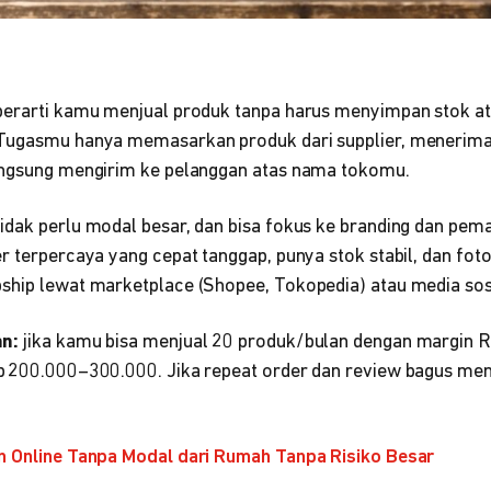
berarti kamu menjual produk tanpa harus menyimpan stok a
Tugasmu hanya memasarkan produk dari supplier, menerima 
angsung mengirim ke pelanggan atas nama tokomu.
dak perlu modal besar, dan bisa fokus ke branding dan pema
r terpercaya yang cepat tanggap, punya stok stabil, dan foto
ship lewat marketplace (Shopee, Tokopedia) atau media sos
an:
jika kamu bisa menjual 20 produk/bulan dengan margin 
p 200.000–300.000. Jika repeat order dan review bagus men
an Online Tanpa Modal dari Rumah Tanpa Risiko Besar