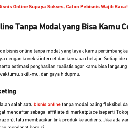
Bisnis Online Supaya Sukses, Calon Pebisnis Wajib Baca!
nline Tanpa Modal yang Bisa Kamu C
 ide bisnis online tanpa modal yang layak kamu pertimbangkan
ya dengan koneksi internet dan kemauan belajar. Setiap ide 
, serta estimasi penghasilan realistis agar kamu bisa langsu
waktumu, skill-mu, dan gaya hidupmu.
keting
dalah salah satu
bisnis online
tanpa modal paling fleksibel da
gal mendaftar sebagai affiliate di marketplace (seperti Toko
zon), lalu membagikan link produk ke audiens. Jika ada yang
akan mendapat komisi.