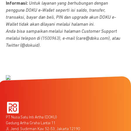
Informasi:
Untuk layanan yang berhubungan dengan
pengguna DOKU e-Wallet seperti isi saldo, transfer,
transaksi, bayar dan beli, PIN dan upgrade akun DOKU e-
Wallet tidak akan dilayani melalui halaman ini.
Anda bisa sampaikan melalui halaman Customer Support
melalui telepon di (1500963), e-mail (care@doku.com), atau
Twitter (@dokuid).
PT Nusa Satu Inti Artha (DOKU)
Gedung Artha Graha Lantai 11
Jl. Jend. Sudirman Kav. 52-53, Jakarta 12190