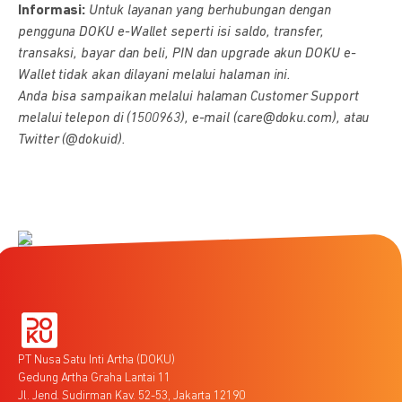
Informasi:
Untuk layanan yang berhubungan dengan
pengguna DOKU e-Wallet seperti isi saldo, transfer,
transaksi, bayar dan beli, PIN dan upgrade akun DOKU e-
Wallet tidak akan dilayani melalui halaman ini.
Anda bisa sampaikan melalui halaman Customer Support
melalui telepon di (1500963), e-mail (care@doku.com), atau
Twitter (@dokuid).
PT Nusa Satu Inti Artha (DOKU)
Gedung Artha Graha Lantai 11
Jl. Jend. Sudirman Kav. 52-53, Jakarta 12190