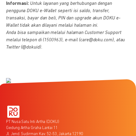
Informasi:
Untuk layanan yang berhubungan dengan
pengguna DOKU e-Wallet seperti isi saldo, transfer,
transaksi, bayar dan beli, PIN dan upgrade akun DOKU e-
Wallet tidak akan dilayani melalui halaman ini.
Anda bisa sampaikan melalui halaman Customer Support
melalui telepon di (1500963), e-mail (care@doku.com), atau
Twitter (@dokuid).
PT Nusa Satu Inti Artha (DOKU)
Gedung Artha Graha Lantai 11
Jl. Jend. Sudirman Kav. 52-53, Jakarta 12190