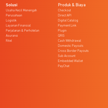
Solusi
Produk & Biaya
Usaha Kecil Menengah
Checkout
Perusahaan
Direct API
Logistik
Digital Catalog
Layanan Finansial
Payment Link
Perjalanan & Perhotelan
Plugin
Asuransi
QRIS
Ritel
Cash Withdrawal
Domestic Payouts
Cross Border Payouts
Sub Account
Embedded Wallet
PayChat
l