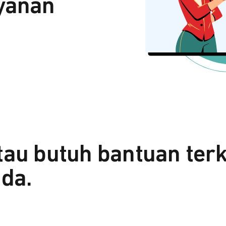
yanan
tau butuh bantuan ter
da.