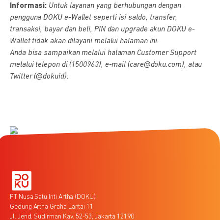
Informasi:
Untuk layanan yang berhubungan dengan
pengguna DOKU e-Wallet seperti isi saldo, transfer,
transaksi, bayar dan beli, PIN dan upgrade akun DOKU e-
Wallet tidak akan dilayani melalui halaman ini.
Anda bisa sampaikan melalui halaman Customer Support
melalui telepon di (1500963), e-mail (care@doku.com), atau
Twitter (@dokuid).
PT Nusa Satu Inti Artha (DOKU)
Gedung Artha Graha Lantai 11
Jl. Jend. Sudirman Kav. 52-53, Jakarta 12190