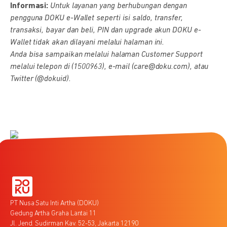
Informasi:
Untuk layanan yang berhubungan dengan
pengguna DOKU e-Wallet seperti isi saldo, transfer,
transaksi, bayar dan beli, PIN dan upgrade akun DOKU e-
Wallet tidak akan dilayani melalui halaman ini.
Anda bisa sampaikan melalui halaman Customer Support
melalui telepon di (1500963), e-mail (care@doku.com), atau
Twitter (@dokuid).
PT Nusa Satu Inti Artha (DOKU)
Gedung Artha Graha Lantai 11
Jl. Jend. Sudirman Kav. 52-53, Jakarta 12190