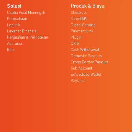
Solusi
Produk & Biaya
Usaha Kecil Menengah
Checkout
Perusahaan
Direct API
Logistik
Digital Catalog
Layanan Finansial
Payment Link
Perjalanan & Perhotelan
Plugin
Asuransi
QRIS
Ritel
Cash Withdrawal
Domestic Payouts
Cross Border Payouts
Sub Account
Embedded Wallet
PayChat
l