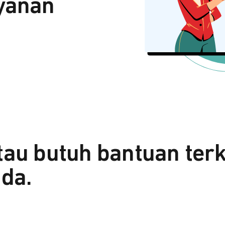
yanan
tau butuh bantuan ter
da.