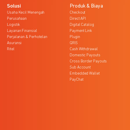
Solusi
Produk & Biaya
Usaha Kecil Menengah
Checkout
Perusahaan
Direct API
Logistik
Digital Catalog
Layanan Finansial
Payment Link
Perjalanan & Perhotelan
Plugin
Asuransi
QRIS
Ritel
Cash Withdrawal
Domestic Payouts
Cross Border Payouts
Sub Account
Embedded Wallet
PayChat
l