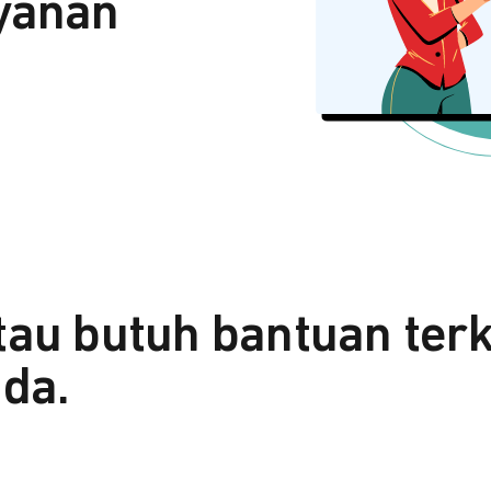
yanan
tau butuh bantuan ter
da.