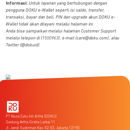
Informasi:
Untuk layanan yang berhubungan dengan
pengguna DOKU e-Wallet seperti isi saldo, transfer,
transaksi, bayar dan beli, PIN dan upgrade akun DOKU e-
Wallet tidak akan dilayani melalui halaman ini.
Anda bisa sampaikan melalui halaman Customer Support
melalui telepon di (1500963), e-mail (care@doku.com), atau
Twitter (@dokuid).
PT Nusa Satu Inti Artha (DOKU)
Gedung Artha Graha Lantai 11
Jl. Jend. Sudirman Kav. 52-53, Jakarta 12190