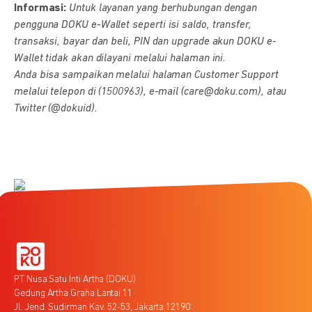
Informasi:
Untuk layanan yang berhubungan dengan
pengguna DOKU e-Wallet seperti isi saldo, transfer,
transaksi, bayar dan beli, PIN dan upgrade akun DOKU e-
Wallet tidak akan dilayani melalui halaman ini.
Anda bisa sampaikan melalui halaman Customer Support
melalui telepon di (1500963), e-mail (care@doku.com), atau
Twitter (@dokuid).
PT Nusa Satu Inti Artha (DOKU)
Gedung Artha Graha Lantai 11
Jl. Jend. Sudirman Kav. 52-53, Jakarta 12190