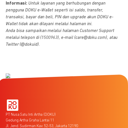
Informasi:
Untuk layanan yang berhubungan dengan
pengguna DOKU e-Wallet seperti isi saldo, transfer,
transaksi, bayar dan beli, PIN dan upgrade akun DOKU e-
Wallet tidak akan dilayani melalui halaman ini.
Anda bisa sampaikan melalui halaman Customer Support
melalui telepon di (1500963), e-mail (care@doku.com), atau
Twitter (@dokuid).
PT Nusa Satu Inti Artha (DOKU)
Gedung Artha Graha Lantai 11
Jl. Jend. Sudirman Kav. 52-53, Jakarta 12190