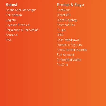
Solusi
Produk & Biaya
Usaha Kecil Menengah
Checkout
Perusahaan
Direct API
Logistik
Digital Catalog
Layanan Finansial
Payment Link
Perjalanan & Perhotelan
Plugin
Asuransi
QRIS
Ritel
Cash Withdrawal
Domestic Payouts
Cross Border Payouts
Sub Account
Embedded Wallet
PayChat
l