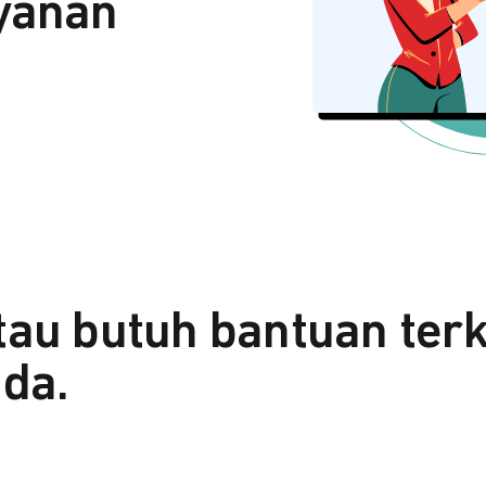
yanan
tau butuh bantuan ter
da.