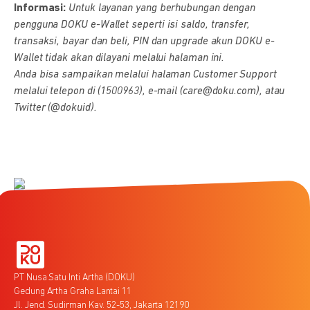
Informasi:
Untuk layanan yang berhubungan dengan
pengguna DOKU e-Wallet seperti isi saldo, transfer,
transaksi, bayar dan beli, PIN dan upgrade akun DOKU e-
Wallet tidak akan dilayani melalui halaman ini.
Anda bisa sampaikan melalui halaman Customer Support
melalui telepon di (1500963), e-mail (care@doku.com), atau
Twitter (@dokuid).
PT Nusa Satu Inti Artha (DOKU)
Gedung Artha Graha Lantai 11
Jl. Jend. Sudirman Kav. 52-53, Jakarta 12190