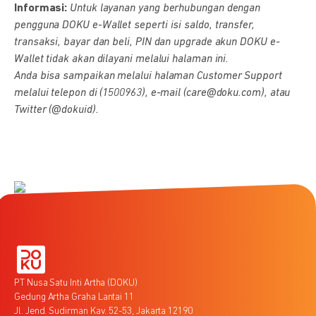
Informasi:
Untuk layanan yang berhubungan dengan
pengguna DOKU e-Wallet seperti isi saldo, transfer,
transaksi, bayar dan beli, PIN dan upgrade akun DOKU e-
Wallet tidak akan dilayani melalui halaman ini.
Anda bisa sampaikan melalui halaman Customer Support
melalui telepon di (1500963), e-mail (care@doku.com), atau
Twitter (@dokuid).
PT Nusa Satu Inti Artha (DOKU)
Gedung Artha Graha Lantai 11
Jl. Jend. Sudirman Kav. 52-53, Jakarta 12190