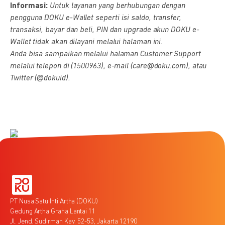
Informasi:
Untuk layanan yang berhubungan dengan
pengguna DOKU e-Wallet seperti isi saldo, transfer,
transaksi, bayar dan beli, PIN dan upgrade akun DOKU e-
Wallet tidak akan dilayani melalui halaman ini.
Anda bisa sampaikan melalui halaman Customer Support
melalui telepon di (1500963), e-mail (care@doku.com), atau
Twitter (@dokuid).
PT Nusa Satu Inti Artha (DOKU)
Gedung Artha Graha Lantai 11
Jl. Jend. Sudirman Kav. 52-53, Jakarta 12190