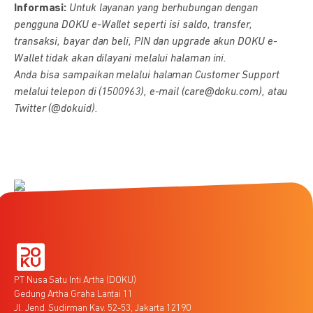
Informasi:
Untuk layanan yang berhubungan dengan
pengguna DOKU e-Wallet seperti isi saldo, transfer,
transaksi, bayar dan beli, PIN dan upgrade akun DOKU e-
Wallet tidak akan dilayani melalui halaman ini.
Anda bisa sampaikan melalui halaman Customer Support
melalui telepon di (1500963), e-mail (care@doku.com), atau
Twitter (@dokuid).
PT Nusa Satu Inti Artha (DOKU)
Gedung Artha Graha Lantai 11
Jl. Jend. Sudirman Kav. 52-53, Jakarta 12190