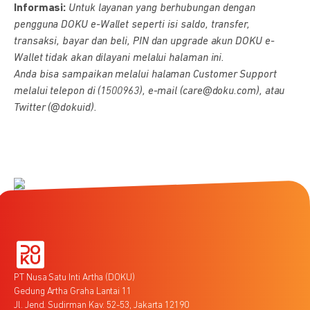
Informasi:
Untuk layanan yang berhubungan dengan
pengguna DOKU e-Wallet seperti isi saldo, transfer,
transaksi, bayar dan beli, PIN dan upgrade akun DOKU e-
Wallet tidak akan dilayani melalui halaman ini.
Anda bisa sampaikan melalui halaman Customer Support
melalui telepon di (1500963), e-mail (care@doku.com), atau
Twitter (@dokuid).
PT Nusa Satu Inti Artha (DOKU)
Gedung Artha Graha Lantai 11
Jl. Jend. Sudirman Kav. 52-53, Jakarta 12190