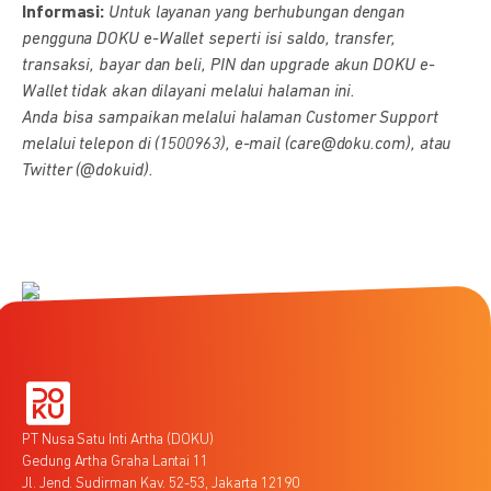
Informasi:
Untuk layanan yang berhubungan dengan
pengguna DOKU e-Wallet seperti isi saldo, transfer,
transaksi, bayar dan beli, PIN dan upgrade akun DOKU e-
Wallet tidak akan dilayani melalui halaman ini.
Anda bisa sampaikan melalui halaman Customer Support
melalui telepon di (1500963), e-mail (care@doku.com), atau
Twitter (@dokuid).
PT Nusa Satu Inti Artha (DOKU)
Gedung Artha Graha Lantai 11
Jl. Jend. Sudirman Kav. 52-53, Jakarta 12190