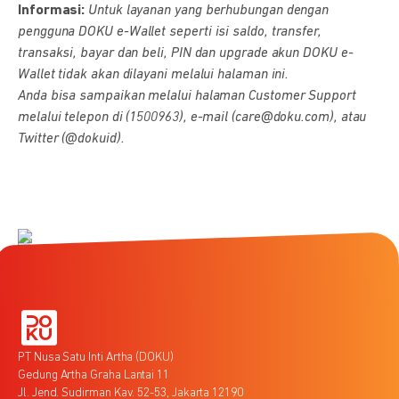
Informasi:
Untuk layanan yang berhubungan dengan
pengguna DOKU e-Wallet seperti isi saldo, transfer,
transaksi, bayar dan beli, PIN dan upgrade akun DOKU e-
Wallet tidak akan dilayani melalui halaman ini.
Anda bisa sampaikan melalui halaman Customer Support
melalui telepon di (1500963), e-mail (care@doku.com), atau
Twitter (@dokuid).
PT Nusa Satu Inti Artha (DOKU)
Gedung Artha Graha Lantai 11
Jl. Jend. Sudirman Kav. 52-53, Jakarta 12190