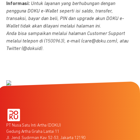
Informasi:
Untuk layanan yang berhubungan dengan
pengguna DOKU e-Wallet seperti isi saldo, transfer,
transaksi, bayar dan beli, PIN dan upgrade akun DOKU e-
Wallet tidak akan dilayani melalui halaman ini.
Anda bisa sampaikan melalui halaman Customer Support
melalui telepon di (1500963), e-mail (care@doku.com), atau
Twitter (@dokuid).
PT Nusa Satu Inti Artha (DOKU)
Gedung Artha Graha Lantai 11
Jl. Jend. Sudirman Kav. 52-53, Jakarta 12190