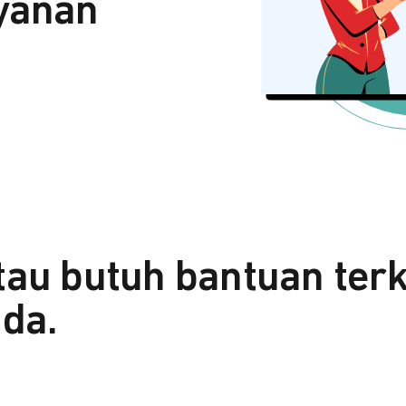
yanan
tau butuh bantuan ter
da.