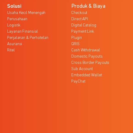
Solusi
Produk & Biaya
Usaha Kecil Menengah
Checkout
Perusahaan
Direct API
Logistik
Digital Catalog
Layanan Finansial
Payment Link
Perjalanan & Perhotelan
Plugin
Asuransi
QRIS
Ritel
Cash Withdrawal
Domestic Payouts
Cross Border Payouts
Sub Account
Embedded Wallet
PayChat
l