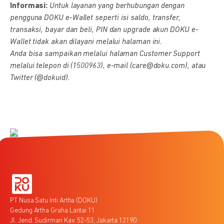
Informasi:
Untuk layanan yang berhubungan dengan
pengguna DOKU e-Wallet seperti isi saldo, transfer,
transaksi, bayar dan beli, PIN dan upgrade akun DOKU e-
Wallet tidak akan dilayani melalui halaman ini.
Anda bisa sampaikan melalui halaman Customer Support
melalui telepon di (1500963), e-mail (care@doku.com), atau
Twitter (@dokuid).
PT Nusa Satu Inti Artha (DOKU)
Gedung Artha Graha Lantai 11
Jl. Jend. Sudirman Kav. 52-53, Jakarta 12190