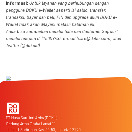
Informasi:
Untuk layanan yang berhubungan dengan
pengguna DOKU e-Wallet seperti isi saldo, transfer,
transaksi, bayar dan beli, PIN dan upgrade akun DOKU e-
Wallet tidak akan dilayani melalui halaman ini.
Anda bisa sampaikan melalui halaman Customer Support
melalui telepon di (1500963), e-mail (care@doku.com), atau
Twitter (@dokuid).
PT Nusa Satu Inti Artha (DOKU)
Gedung Artha Graha Lantai 11
Jl. Jend. Sudirman Kav. 52-53, Jakarta 12190