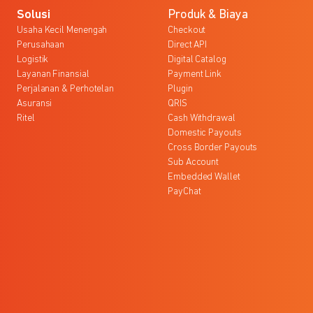
Solusi
Produk & Biaya
Usaha Kecil Menengah
Checkout
Perusahaan
Direct API
Logistik
Digital Catalog
Layanan Finansial
Payment Link
Perjalanan & Perhotelan
Plugin
Asuransi
QRIS
Ritel
Cash Withdrawal
Domestic Payouts
Cross Border Payouts
Sub Account
Embedded Wallet
PayChat
l