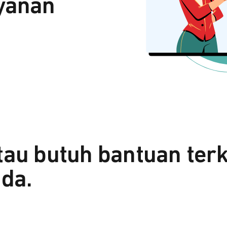
yanan
tau butuh bantuan ter
da.