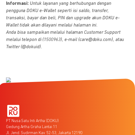
Informasi:
Untuk layanan yang berhubungan dengan
pengguna DOKU e-Wallet seperti isi saldo, transfer,
transaksi, bayar dan beli, PIN dan upgrade akun DOKU e-
Wallet tidak akan dilayani melalui halaman ini.
Anda bisa sampaikan melalui halaman Customer Support
melalui telepon di (1500963), e-mail (care@doku.com), atau
Twitter (@dokuid).
PT Nusa Satu Inti Artha (DOKU)
Gedung Artha Graha Lantai 11
Jl. Jend. Sudirman Kav. 52-53, Jakarta 12190