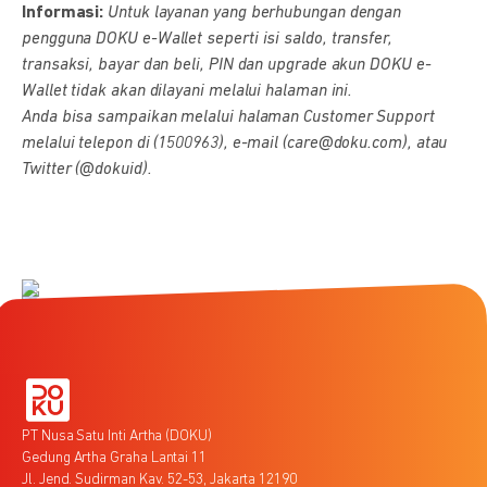
Informasi:
Untuk layanan yang berhubungan dengan
pengguna DOKU e-Wallet seperti isi saldo, transfer,
transaksi, bayar dan beli, PIN dan upgrade akun DOKU e-
Wallet tidak akan dilayani melalui halaman ini.
Anda bisa sampaikan melalui halaman Customer Support
melalui telepon di (1500963), e-mail (care@doku.com), atau
Twitter (@dokuid).
PT Nusa Satu Inti Artha (DOKU)
Gedung Artha Graha Lantai 11
Jl. Jend. Sudirman Kav. 52-53, Jakarta 12190