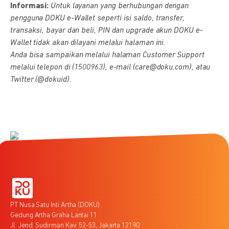
Informasi:
Untuk layanan yang berhubungan dengan
pengguna DOKU e-Wallet seperti isi saldo, transfer,
transaksi, bayar dan beli, PIN dan upgrade akun DOKU e-
Wallet tidak akan dilayani melalui halaman ini.
Anda bisa sampaikan melalui halaman Customer Support
melalui telepon di (1500963), e-mail (care@doku.com), atau
Twitter (@dokuid).
PT Nusa Satu Inti Artha (DOKU)
Gedung Artha Graha Lantai 11
Jl. Jend. Sudirman Kav. 52-53, Jakarta 12190