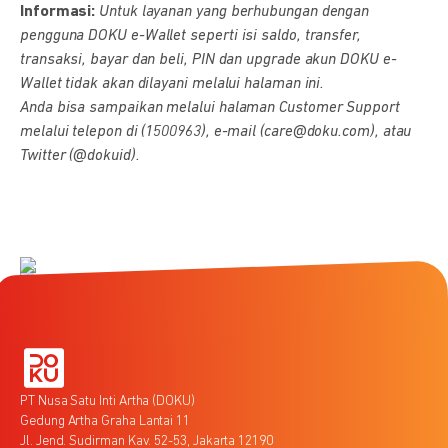
Informasi:
Untuk layanan yang berhubungan dengan
pengguna DOKU e-Wallet seperti isi saldo, transfer,
transaksi, bayar dan beli, PIN dan upgrade akun DOKU e-
Wallet tidak akan dilayani melalui halaman ini.
Anda bisa sampaikan melalui halaman Customer Support
melalui telepon di (1500963), e-mail (care@doku.com), atau
Twitter (@dokuid).
PT Nusa Satu Inti Artha (DOKU)
Gedung Artha Graha Lantai 11
Jl. Jend. Sudirman Kav. 52-53, Jakarta 12190