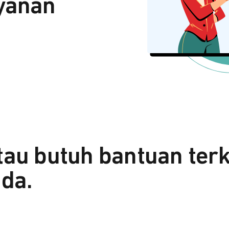
yanan
tau butuh bantuan ter
da.