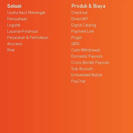
Solusi
Produk & Biaya
Usaha Kecil Menengah
Checkout
Perusahaan
Direct API
Logistik
Digital Catalog
Layanan Finansial
Payment Link
Perjalanan & Perhotelan
Plugin
Asuransi
QRIS
Ritel
Cash Withdrawal
Domestic Payouts
Cross Border Payouts
Sub Account
Embedded Wallet
PayChat
l