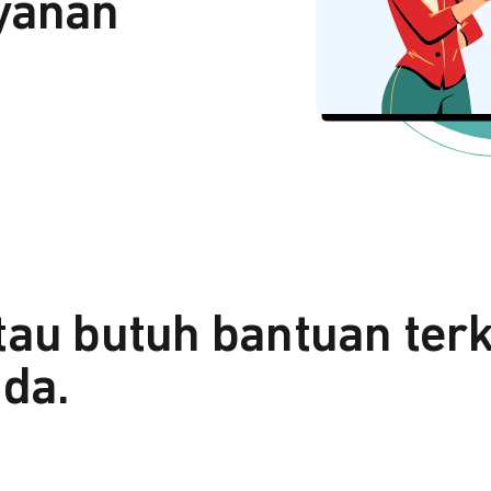
yanan
tau butuh bantuan ter
da.