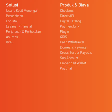
Solusi
Produk & Biaya
Usaha Kecil Menengah
Checkout
Perusahaan
Direct API
Logistik
Digital Catalog
Layanan Finansial
Payment Link
Perjalanan & Perhotelan
Plugin
Asuransi
QRIS
Ritel
Cash Withdrawal
Domestic Payouts
Cross Border Payouts
Sub Account
Embedded Wallet
PayChat
l