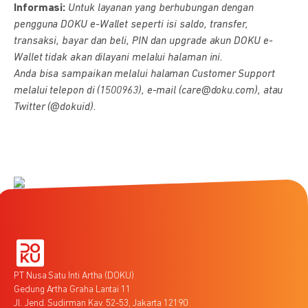
Informasi:
Untuk layanan yang berhubungan dengan
pengguna DOKU e-Wallet seperti isi saldo, transfer,
transaksi, bayar dan beli, PIN dan upgrade akun DOKU e-
Wallet tidak akan dilayani melalui halaman ini.
Anda bisa sampaikan melalui halaman Customer Support
melalui telepon di (1500963), e-mail (care@doku.com), atau
Twitter (@dokuid).
PT Nusa Satu Inti Artha (DOKU)
Gedung Artha Graha Lantai 11
Jl. Jend. Sudirman Kav. 52-53, Jakarta 12190