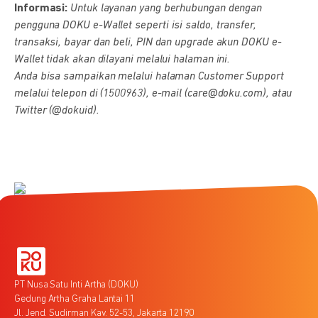
Informasi:
Untuk layanan yang berhubungan dengan
pengguna DOKU e-Wallet seperti isi saldo, transfer,
transaksi, bayar dan beli, PIN dan upgrade akun DOKU e-
Wallet tidak akan dilayani melalui halaman ini.
Anda bisa sampaikan melalui halaman Customer Support
melalui telepon di (1500963), e-mail (care@doku.com), atau
Twitter (@dokuid).
PT Nusa Satu Inti Artha (DOKU)
Gedung Artha Graha Lantai 11
Jl. Jend. Sudirman Kav. 52-53, Jakarta 12190