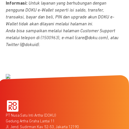
Informasi:
Untuk layanan yang berhubungan dengan
pengguna DOKU e-Wallet seperti isi saldo, transfer,
transaksi, bayar dan beli, PIN dan upgrade akun DOKU e-
Wallet tidak akan dilayani melalui halaman ini.
Anda bisa sampaikan melalui halaman Customer Support
melalui telepon di (1500963), e-mail (care@doku.com), atau
Twitter (@dokuid).
PT Nusa Satu Inti Artha (DOKU)
Gedung Artha Graha Lantai 11
Jl. Jend. Sudirman Kav. 52-53, Jakarta 12190