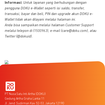
Informasi:
Untuk layanan yang berhubungan dengan
pengguna DOKU e-Wallet seperti isi saldo, transfer,
transaksi, bayar dan beli, PIN dan upgrade akun DOKU e-
Wallet tidak akan dilayani melalui halaman ini.
Anda bisa sampaikan melalui halaman Customer Support
melalui telepon di (1500963), e-mail (care@doku.com), atau
Twitter (@dokuid).
PT Nusa Satu Inti Artha (DOKU)
Gedung Artha Graha Lantai 11
Jl. Jend. Sudirman Kav. 52-53, Jakarta 12190