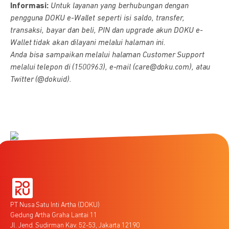
Informasi:
Untuk layanan yang berhubungan dengan
pengguna DOKU e-Wallet seperti isi saldo, transfer,
transaksi, bayar dan beli, PIN dan upgrade akun DOKU e-
Wallet tidak akan dilayani melalui halaman ini.
Anda bisa sampaikan melalui halaman Customer Support
melalui telepon di (1500963), e-mail (care@doku.com), atau
Twitter (@dokuid).
PT Nusa Satu Inti Artha (DOKU)
Gedung Artha Graha Lantai 11
Jl. Jend. Sudirman Kav. 52-53, Jakarta 12190