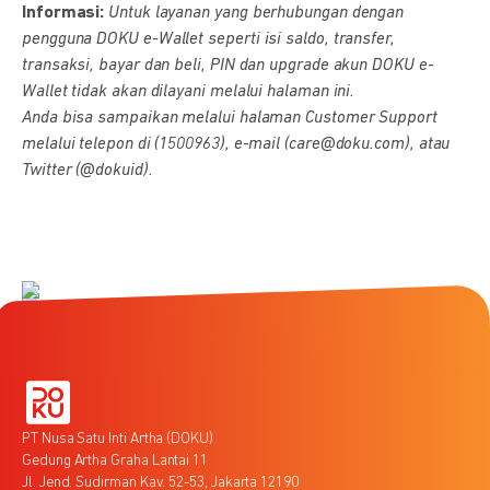
Informasi:
Untuk layanan yang berhubungan dengan
pengguna DOKU e-Wallet seperti isi saldo, transfer,
transaksi, bayar dan beli, PIN dan upgrade akun DOKU e-
Wallet tidak akan dilayani melalui halaman ini.
Anda bisa sampaikan melalui halaman Customer Support
melalui telepon di (1500963), e-mail (care@doku.com), atau
Twitter (@dokuid).
PT Nusa Satu Inti Artha (DOKU)
Gedung Artha Graha Lantai 11
Jl. Jend. Sudirman Kav. 52-53, Jakarta 12190