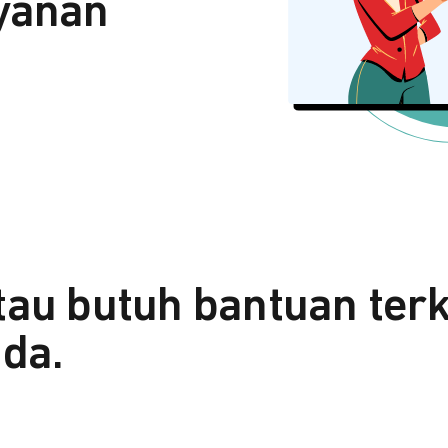
yanan
tau butuh bantuan ter
da.