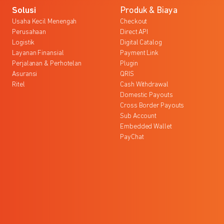
Solusi
Produk & Biaya
Usaha Kecil Menengah
Checkout
Perusahaan
Direct API
Logistik
Digital Catalog
Layanan Finansial
Payment Link
Perjalanan & Perhotelan
Plugin
Asuransi
QRIS
Ritel
Cash Withdrawal
Domestic Payouts
Cross Border Payouts
Sub Account
Embedded Wallet
PayChat
l