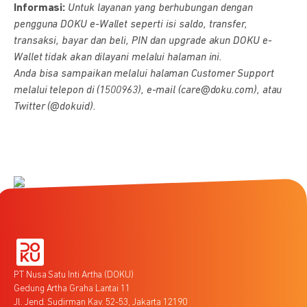
Informasi:
Untuk layanan yang berhubungan dengan
pengguna DOKU e-Wallet seperti isi saldo, transfer,
transaksi, bayar dan beli, PIN dan upgrade akun DOKU e-
Wallet tidak akan dilayani melalui halaman ini.
Anda bisa sampaikan melalui halaman Customer Support
melalui telepon di (1500963), e-mail (care@doku.com), atau
Twitter (@dokuid).
PT Nusa Satu Inti Artha (DOKU)
Gedung Artha Graha Lantai 11
Jl. Jend. Sudirman Kav. 52-53, Jakarta 12190