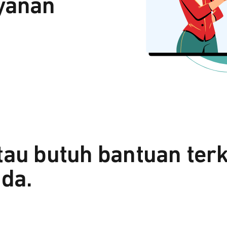
yanan
tau butuh bantuan ter
da.