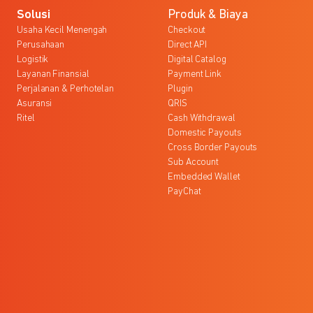
Solusi
Produk & Biaya
Usaha Kecil Menengah
Checkout
Perusahaan
Direct API
Logistik
Digital Catalog
Layanan Finansial
Payment Link
Perjalanan & Perhotelan
Plugin
Asuransi
QRIS
Ritel
Cash Withdrawal
Domestic Payouts
Cross Border Payouts
Sub Account
Embedded Wallet
PayChat
l