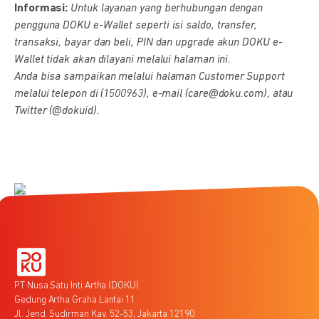
Informasi:
Untuk layanan yang berhubungan dengan
pengguna DOKU e-Wallet seperti isi saldo, transfer,
transaksi, bayar dan beli, PIN dan upgrade akun DOKU e-
Wallet tidak akan dilayani melalui halaman ini.
Anda bisa sampaikan melalui halaman Customer Support
melalui telepon di (1500963), e-mail (care@doku.com), atau
Twitter (@dokuid).
PT Nusa Satu Inti Artha (DOKU)
Gedung Artha Graha Lantai 11
Jl. Jend. Sudirman Kav. 52-53, Jakarta 12190