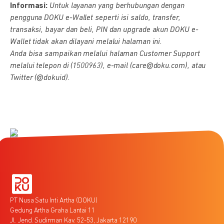
Informasi:
Untuk layanan yang berhubungan dengan
pengguna DOKU e-Wallet seperti isi saldo, transfer,
transaksi, bayar dan beli, PIN dan upgrade akun DOKU e-
Wallet tidak akan dilayani melalui halaman ini.
Anda bisa sampaikan melalui halaman Customer Support
melalui telepon di (1500963), e-mail (care@doku.com), atau
Twitter (@dokuid).
PT Nusa Satu Inti Artha (DOKU)
Gedung Artha Graha Lantai 11
Jl. Jend. Sudirman Kav. 52-53, Jakarta 12190