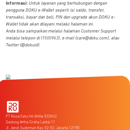
Informasi:
Untuk layanan yang berhubungan dengan
pengguna DOKU e-Wallet seperti isi saldo, transfer,
transaksi, bayar dan beli, PIN dan upgrade akun DOKU e-
Wallet tidak akan dilayani melalui halaman ini.
Anda bisa sampaikan melalui halaman Customer Support
melalui telepon di (1500963), e-mail (care@doku.com), atau
Twitter (@dokuid).
PT Nusa Satu Inti Artha (DOKU)
Gedung Artha Graha Lantai 11
Jl. Jend. Sudirman Kav. 52-53, Jakarta 12190