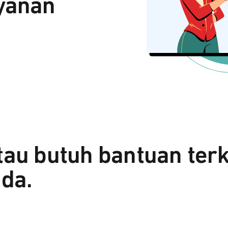
yanan
tau butuh bantuan ter
da.