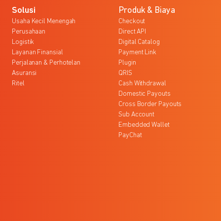
Solusi
Produk & Biaya
Usaha Kecil Menengah
Checkout
Perusahaan
Direct API
Logistik
Digital Catalog
Layanan Finansial
Payment Link
Perjalanan & Perhotelan
Plugin
Asuransi
QRIS
Ritel
Cash Withdrawal
Domestic Payouts
Cross Border Payouts
Sub Account
Embedded Wallet
PayChat
l