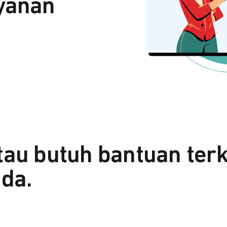
yanan
tau butuh bantuan ter
da.