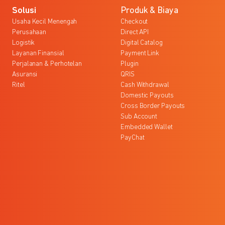
Solusi
Produk & Biaya
Usaha Kecil Menengah
Checkout
Perusahaan
Direct API
Logistik
Digital Catalog
Layanan Finansial
Payment Link
Perjalanan & Perhotelan
Plugin
Asuransi
QRIS
Ritel
Cash Withdrawal
Domestic Payouts
Cross Border Payouts
Sub Account
Embedded Wallet
PayChat
l