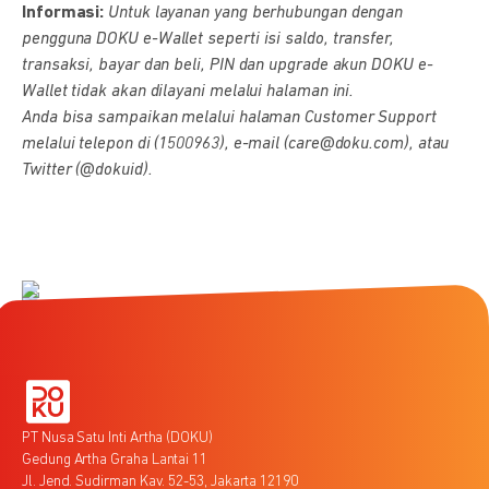
Informasi:
Untuk layanan yang berhubungan dengan
pengguna DOKU e-Wallet seperti isi saldo, transfer,
transaksi, bayar dan beli, PIN dan upgrade akun DOKU e-
Wallet tidak akan dilayani melalui halaman ini.
Anda bisa sampaikan melalui halaman Customer Support
melalui telepon di (1500963), e-mail (care@doku.com), atau
Twitter (@dokuid).
PT Nusa Satu Inti Artha (DOKU)
Gedung Artha Graha Lantai 11
Jl. Jend. Sudirman Kav. 52-53, Jakarta 12190