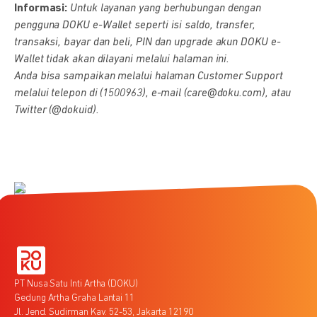
Informasi:
Untuk layanan yang berhubungan dengan
pengguna DOKU e-Wallet seperti isi saldo, transfer,
transaksi, bayar dan beli, PIN dan upgrade akun DOKU e-
Wallet tidak akan dilayani melalui halaman ini.
Anda bisa sampaikan melalui halaman Customer Support
melalui telepon di (1500963), e-mail (care@doku.com), atau
Twitter (@dokuid).
PT Nusa Satu Inti Artha (DOKU)
Gedung Artha Graha Lantai 11
Jl. Jend. Sudirman Kav. 52-53, Jakarta 12190