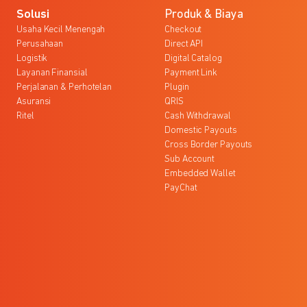
Solusi
Produk & Biaya
Usaha Kecil Menengah
Checkout
Perusahaan
Direct API
Logistik
Digital Catalog
Layanan Finansial
Payment Link
Perjalanan & Perhotelan
Plugin
Asuransi
QRIS
Ritel
Cash Withdrawal
Domestic Payouts
Cross Border Payouts
Sub Account
Embedded Wallet
PayChat
l