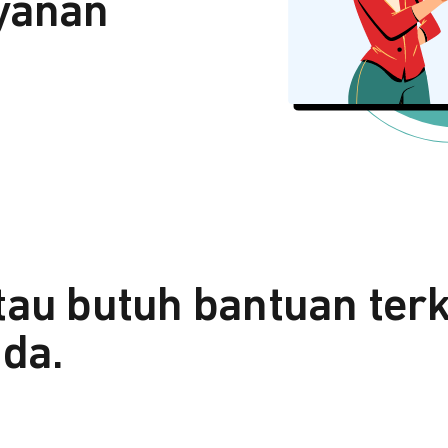
yanan
tau butuh bantuan ter
da.