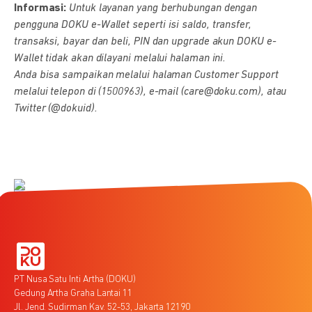
Informasi:
Untuk layanan yang berhubungan dengan
pengguna DOKU e-Wallet seperti isi saldo, transfer,
transaksi, bayar dan beli, PIN dan upgrade akun DOKU e-
Wallet tidak akan dilayani melalui halaman ini.
Anda bisa sampaikan melalui halaman Customer Support
melalui telepon di (1500963), e-mail (care@doku.com), atau
Twitter (@dokuid).
PT Nusa Satu Inti Artha (DOKU)
Gedung Artha Graha Lantai 11
Jl. Jend. Sudirman Kav. 52-53, Jakarta 12190