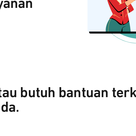
yanan
tau butuh bantuan ter
da.