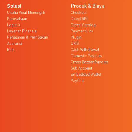
Solusi
Produk & Biaya
Usaha Kecil Menengah
Checkout
Perusahaan
Direct API
Logistik
Digital Catalog
Layanan Finansial
Payment Link
Perjalanan & Perhotelan
Plugin
Asuransi
QRIS
Ritel
Cash Withdrawal
Domestic Payouts
Cross Border Payouts
Sub Account
Embedded Wallet
PayChat
l